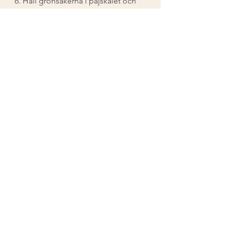
6. Häll grönsakerna i pajskalet och 
på med såsen. Grädda i ca 30 min 
eller tills pajen fått en fin yta 🌱
Servera med en härlig sallad! 🌟
Lunch & middag
Alla recept
Visa alla
Senaste inlägg