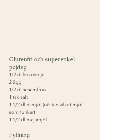
Glutenfri och superenkel 
pajdeg
1/2 dl kokosolja
2 ägg
1/2 dl sesamfrön
1 tsk salt
1 1/2 dl rismjöl (nästan vilket mjöl 
som funkar)
1 1/2 dl majsmjöl
Fyllning