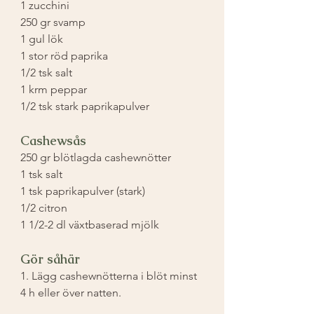
1 zucchini
250 gr svamp
1 gul lök
1 stor röd paprika
1/2 tsk salt
1 krm peppar
1/2 tsk stark paprikapulver
Cashewsås
250 gr blötlagda cashewnötter
1 tsk salt
1 tsk paprikapulver (stark)
1/2 citron
1 1/2-2 dl växtbaserad mjölk
Gör såhär
1. Lägg cashewnötterna i blöt minst 
4 h eller över natten.