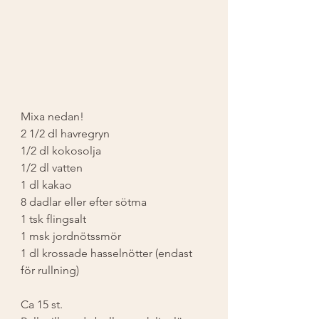
Mixa nedan! 
2 1/2 dl havregryn 
1/2 dl kokosolja 
1/2 dl vatten 
1 dl kakao 
8 dadlar eller efter sötma 
1 tsk flingsalt 
1 msk jordnötssmör 
1 dl krossade hasselnötter (endast 
för rullning) 
Ca 15 st. 