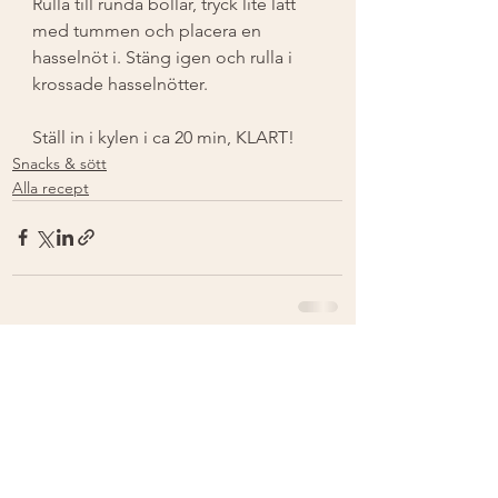
Rulla till runda bollar, tryck lite lätt 
med tummen och placera en 
hasselnöt i. Stäng igen och rulla i 
krossade hasselnötter. 
Ställ in i kylen i ca 20 min, KLART! 
Snacks & sött
Alla recept
Visa alla
Senaste inlägg