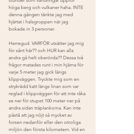
stunder som vandringar uppför 
höga berg och vulkaner haha. INTE 
denna gången tänkte jag med 
hjärtat i halsgroppen när jag 
bokade in 3 personer. 
Herregud. VARFÖR utsätter jag mig 
för sånt här?? och HUR kan alla 
andra gå helt oberörda?? Dessa två 
frågor matades runt i min hjärna för 
varje 5 meter jag gick längs 
klippväggen. Tryckte mig som en 
strykrädd katt längs linan som var 
reglad i klippväggen för att inte råka 
se ner för stupet 100 meter ner på 
andra sidan träplankorna. Kan inte 
påstå att jag nöjt så mycket av 
forsen nedanför eller den otroliga 
miljön den första kilometern. Vid en 