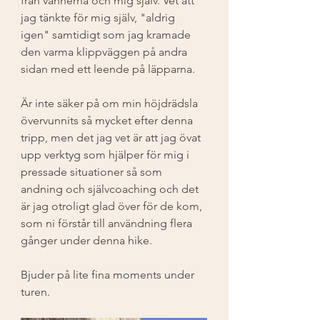
från vännerna och mig själv. Vet att 
jag tänkte för mig själv, "aldrig 
igen" samtidigt som jag kramade 
den varma klippväggen på andra 
sidan med ett leende på läpparna. 
Är inte säker på om min höjdrädsla 
övervunnits så mycket efter denna 
tripp, men det jag vet är att jag övat 
upp verktyg som hjälper för mig i 
pressade situationer så som 
andning och självcoaching och det 
är jag otroligt glad över för de kom, 
som ni förstår till användning flera 
gånger under denna hike. 
Bjuder på lite fina moments under 
turen. 