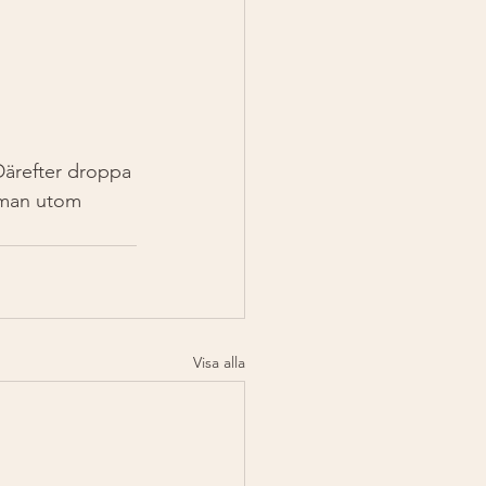
 Därefter droppa 
amman utom 
Visa alla