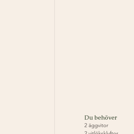
Du behöver
2 äggvitor
2 vitlöksklyftor 