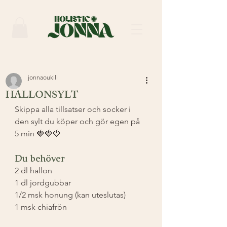
jonnaoukili
HALLONSYLT
Skippa alla tillsatser och socker i 
den sylt du köper och gör egen på 
5 min 🍓🍓🍓⁣
Du behöver
2 dl hallon ⁣
1 dl jordgubbar ⁣
1/2 msk honung (kan uteslutas)⁣
1 msk chiafrön ⁣