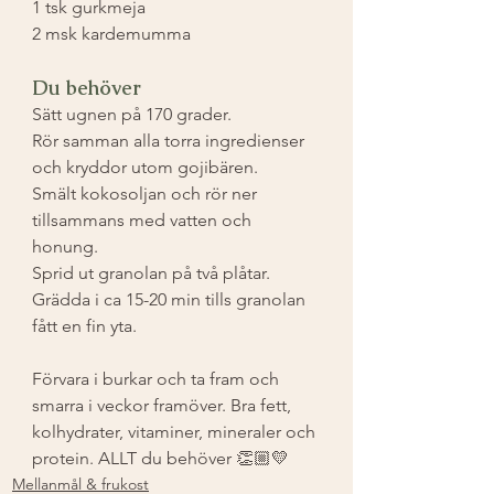
1 tsk gurkmeja
2 msk kardemumma
Du behöver
Sätt ugnen på 170 grader.
Rör samman alla torra ingredienser 
och kryddor utom gojibären.
Smält kokosoljan och rör ner 
tillsammans med vatten och 
honung.
Sprid ut granolan på två plåtar. 
Grädda i ca 15-20 min tills granolan 
fått en fin yta.
Förvara i burkar och ta fram och 
smarra i veckor framöver. Bra fett, 
kolhydrater, vitaminer, mineraler och 
protein. ALLT du behöver 👏🏼💛
Mellanmål & frukost