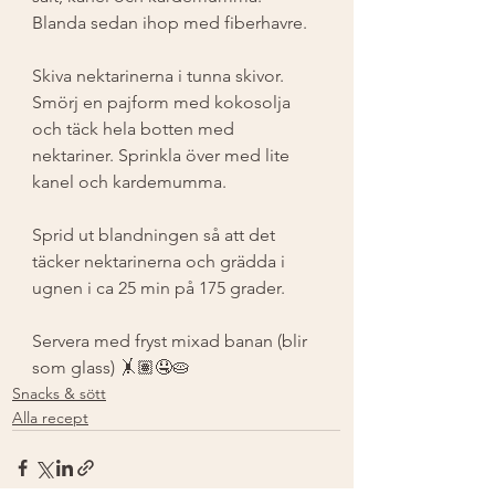
Blanda sedan ihop med fiberhavre. ⁣
Skiva nektarinerna i tunna skivor. 
Smörj en pajform med kokosolja 
och täck hela botten med 
nektariner. Sprinkla över med lite 
kanel och kardemumma. ⁣
Sprid ut blandningen så att det 
täcker nektarinerna och grädda i 
ugnen i ca 25 min på 175 grader. ⁣
Servera med fryst mixad banan (blir 
som glass) 🤸🏽🤤🥧⁣
Snacks & sött
Alla recept