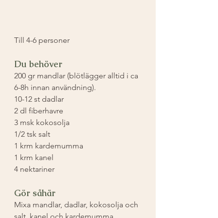
Till 4-6 personer ⁣
Du behöver
200 gr mandlar (blötlägger alltid i ca 
6-8h innan användning). ⁣
10-12 st dadlar ⁣
2 dl fiberhavre ⁣
3 msk kokosolja ⁣
1/2 tsk salt ⁣
1 krm kardemumma ⁣
1 krm kanel⁣
4 nektariner ⁣
Gör såhär
Mixa mandlar, dadlar, kokosolja och 
salt, kanel och kardemumma. 