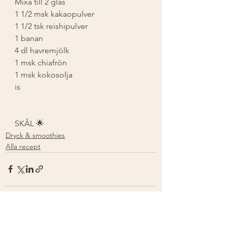
Mixa till 2 glas 
1 1/2 msk kakaopulver 
1 1/2 tsk reishipulver 
1 banan 
4 dl havremjölk 
1 msk chiafrön 
1 msk kokosolja 
is 
SKÅL 🌟
Dryck & smoothies
Alla recept
Visa alla