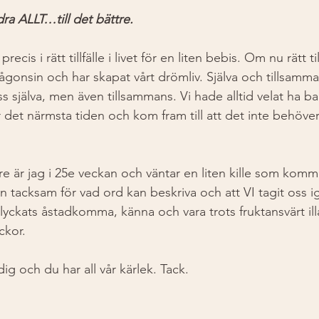
dra ALLT…till det bättre. 
precis i rätt tillfälle i livet för en liten bebis. Om nu rätt til
ågonsin och har skapat vårt drömliv. Själva och tillsamm
oss själva, men även tillsammans. Vi hade alltid velat ha b
 det närmsta tiden och kom fram till att det inte behöver 
 är jag i 25e veckan och väntar en liten kille som kommer i
n tacksam för vad ord kan beskriva och att VI tagit oss 
 vi lyckats åstadkomma, känna och vara trots fruktansvärt 
ckor. 
ig och du har all vår kärlek. Tack. 