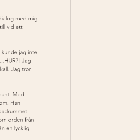
 dialog med mig 
ll vid ett 
kunde jag inte 
t...HUR?! Jag 
ll. Jag tror 
hant. Med 
nom. Han 
i badrummet 
kom orden från 
n en lycklig 