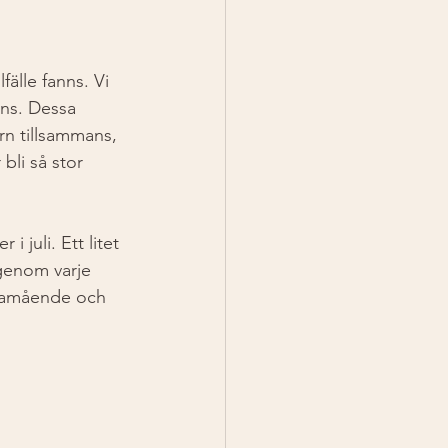
lfälle fanns. Vi 
ans. Dessa 
arn tillsammans, 
bli så stor 
 juli. Ett litet 
igenom varje 
illamående och 