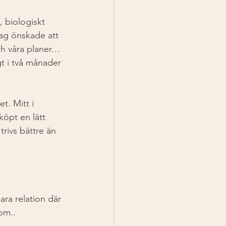
 biologiskt 
jag önskade att 
och våra planer…
gt i två månader 
t. Mitt i 
köpt en lätt 
rivs bättre än 
ara relation där 
 om..