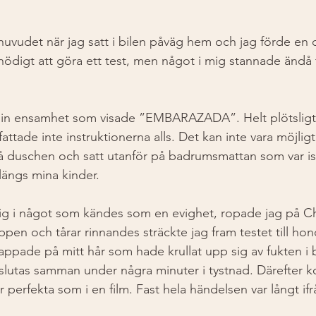
uvudet när jag satt i bilen påväg hem och jag förde en
onödigt att göra ett test, men något i mig stannade ändå ti
 min ensamhet som visade ”EMBARAZADA”. Helt plötsligt 
attade inte instruktionerna alls. Det kan inte vara möjlig
å duschen och satt utanför på badrumsmattan som var iska
längs mina kinder. 
mig i något som kändes som en evighet, ropade jag på C
ppen och tårar rinnandes sträckte jag fram testet till ho
appade på mitt hår som hade krullat upp sig av fukten 
 slutas samman under några minuter i tystnad. Därefter 
erfekta som i en film. Fast hela händelsen var långt ifrå