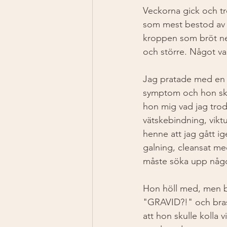
Veckorna gick och tro
som mest bestod av at
kroppen som bröt ner
och större. Något var
Jag pratade med en 
symptom och hon skra
hon mig vad jag tr
vätskebindning, vikt
henne att jag gått i
galning, cleansat med
måste söka upp någon
Hon höll med, men ba
"GRAVID?!" och brast
att hon skulle kolla 