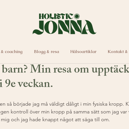
 & coaching
Blogg & resa
Hälsoartiklar
Kontakt &
a barn? Min resa om upptäck
 i 9e veckan.
n så började jag må väldigt dåligt i min fysiska kropp. K
ngen kontroll över min kropp på samma sätt som jag var v
mig och jag hade knappt något att säga till om. 