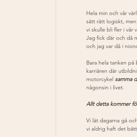
Hela min och vår värl
sätt rätt logiskt, m
vi skulle bli fler i 
Jag fick där och då m
och jag var då i nio
Bara hela tanken på b
karriären där utbildni
motorcykel 
samma d
någonsin i livet. 
Allt detta kommer för
Vi lät dagarna gå och
vi aldrig haft det bät