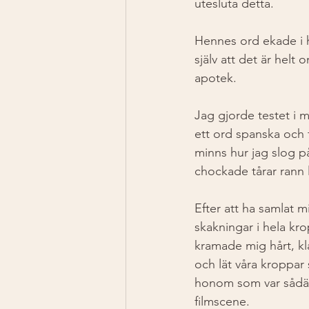
utesluta detta. 
Hennes ord ekade i h
själv att det är helt 
apotek. 
Jag gjorde testet i
ett ord spanska och f
minns hur jag slog p
chockade tårar rann 
Efter att ha samlat 
skakningar i hela kro
kramade mig hårt, kl
och lät våra kroppar
honom som var sådär p
filmscene. 