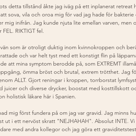
ts detta tillstånd åkte jag iväg på ett inplanerat retreat 
t sova, vila och oroa mig för vad jag hade för bakterie el
 mig inifrån. Jag kunde njuta lite emellan varven, men o
 FEL. RIKTIGT fel.  
vän som är otroligt duktig inom kvinnokroppen och ber
ttade och var helt tyst med ett konstigt flin på läpparn
odde att mina symptom berodde på, som EXTREMT illamå
uppgång, ömma bröst och brutal, extrem trötthet. Jag fö
genom ALLT. Gjort reningar i kroppen, torrborstat lymfsy
 juicer och diverse drycker, boostat med kosttillskott oc
 holistisk läkare här i Spanien. 
d mig först fundera på om jag var gravid. Jag minns hur
 ut i ett nervöst skratt "NEJHAHAH". Absolut INTE. Vi k
vidare med andra kollegor och jag göra ett graviditetstest 