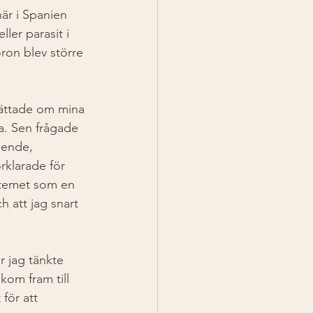
här i Spanien 
ler parasit i 
ron blev större 
ättade om mina 
a. Sen frågade 
ende, 
rklarade för 
stemet som en 
h att jag snart 
 jag tänkte 
om fram till 
för att 