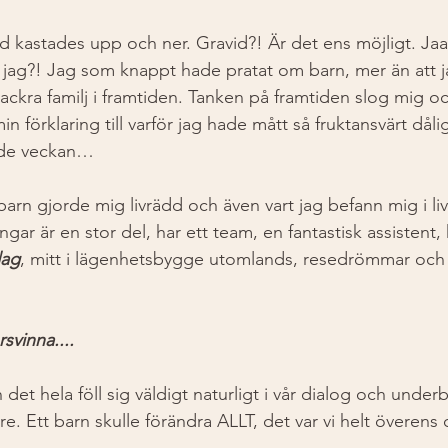
d kastades upp och ner. Gravid?! Är det ens möjligt. Jaa,
en jag?! Jag som knappt hade pratat om barn, mer än att 
vår vackra familj i framtiden. Tanken på framtiden slog mig 
in förklaring till varför jag hade mått så fruktansvärt dåli
nde veckan… 
arn gjorde mig livrädd och även vart jag befann mig i live
ngar är en stor del, har ett team, en fantastisk assistent, 
ag
, mitt i lägenhetsbygge utomlands, resedrömmar och t
svinna....
 det hela föll sig väldigt naturligt i vår dialog och underb
tre. Ett barn skulle förändra ALLT, det var vi helt överens