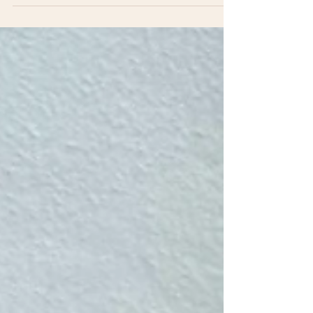
båda ger huden näring inifrån och ut.
Förra året var ett år där mycket virvlade
runt. I världen, i relationer, hos många
av mina klienter – och hos mig själv. Ett
år där både det inre och det yttre sattes
på prov. Drömmar fick ta form och byta
riktning. Det krävdes tid. Och hela 2025
fick vara just det – en process. Nu är vi
här. I början av ett nytt år. Ett år där