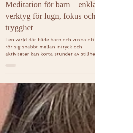
Meditation för barn – enkla
verktyg för lugn, fokus och
trygghet
I en värld där både barn och vuxna ofta
rör sig snabbt mellan intryck och
aktiviteter kan korta stunder av stillhet
göra stor skillnad. Meditation för barn
behöver inte vara avancerat – tvärtom
fungerar det allra bäst när den är
lekfull, konkret och enkel att ta till i
vardagen. Syftet med den här artikeln är
att ge dig några av de mest lättanvända
övningarna jag själv använder i arbete