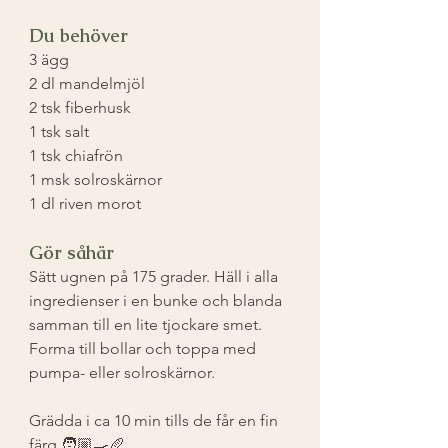
Du behöver
3 ägg ⁣
2 dl mandelmjöl ⁣
2 tsk fiberhusk ⁣
1 tsk salt ⁣
1 tsk chiafrön ⁣
1 msk solroskärnor ⁣
1 dl riven morot ⁣
Gör såhär 
Sätt ugnen på 175 grader. Häll i alla 
ingredienser i en bunke och blanda 
samman till en lite tjockare smet. 
Forma till bollar och toppa med 
pumpa- eller solroskärnor. ⁣
Grädda i ca 10 min tills de får en fin 
färg 🧑🏼‍🍳🥖