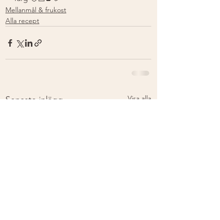
Mellanmål & frukost
Alla recept
Visa alla
Senaste inlägg