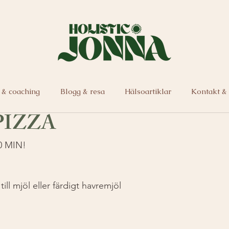
 & coaching
Blogg & resa
Hälsoartiklar
Kontakt &
IZZA
0 MIN! 
ill mjöl eller färdigt havremjöl 