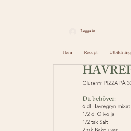
Logga in
Hem
Recept
Utbildning
HAVREP
Glutenfri PIZZA PÅ 3
Du behöver:
6 dl Havregryn mixat t
1/2 dl Olivolja
1/2 tsk Salt
2 tsk Bakpulver 