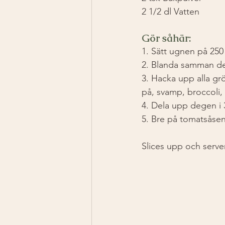
2 1/2 dl Vatten 
Gör såhär:
1️. Sätt ugnen på 250
2️. Blanda samman de
3️. Hacka upp alla gr
på, svamp, broccoli, 
4️. Dela upp degen i 
5️. Bre på tomatsåse
Slices upp och serve