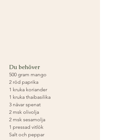
⁣Du behöver
500 gram mango ⁣
2 röd paprika ⁣
1 kruka koriander ⁣
1 kruka thaibasilika⁣
3 nävar spenat ⁣
2 msk olivolja ⁣
2 msk sesamolja ⁣
1 pressad vitlök ⁣
Salt och peppar ⁣