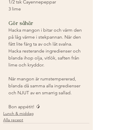
1/2 tsk Cayennepeppar ⁣
3 lime ⁣
Gör såhär
Hacka mangon i bitar och värm den 
på låg värme i stekpannan. När den 
fått lite färg ta av och låt svalna. 
Hacka resterande ingredienser och 
blanda ihop olja, vitlök, saften från 
lime och kryddor. ⁣
När mangon är rumstempererad, 
blanda då samma alla ingredienser 
och NJUT av en smarrig sallad. ⁣
Bon appétit! ⁣🥭
Lunch & middag
Alla recept