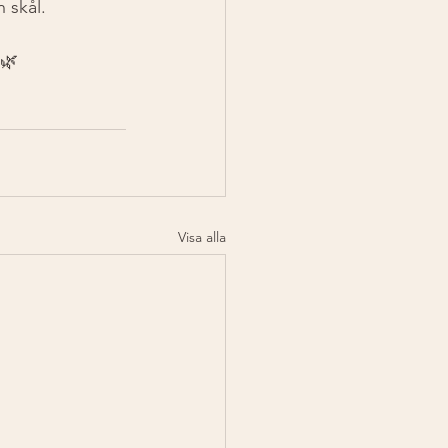
 skål.
 🌿
Visa alla